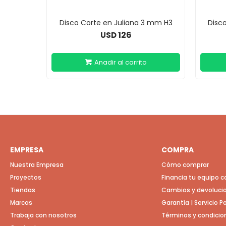
Disco Corte en Juliana 3 mm H3
Disc
126
USD
EMPRESA
COMPRA
Nuestra Empresa
Cómo comprar
Proyectos
Financia tu equipo 
Tiendas
Cambios y devoluci
Marcas
Garantía | Servicio 
Trabaja con nosotros
Términos y condicio