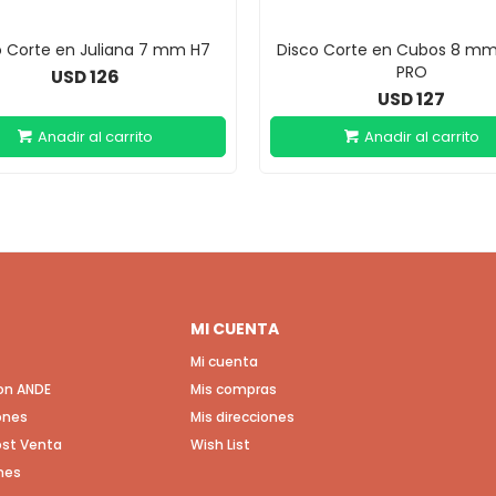
o Corte en Juliana 7 mm H7
Disco Corte en Cubos 8 m
PRO
126
USD
127
USD
MI CUENTA
Mi cuenta
con ANDE
Mis compras
ones
Mis direcciones
Post Venta
Wish List
nes