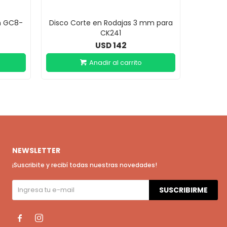
m GC8-
Disco Corte en Rodajas 3 mm para
Disco C
CK241
142
USD
NEWSLETTER
¡Suscribite y recibí todas nuestras novedades!
SUSCRIBIRME

