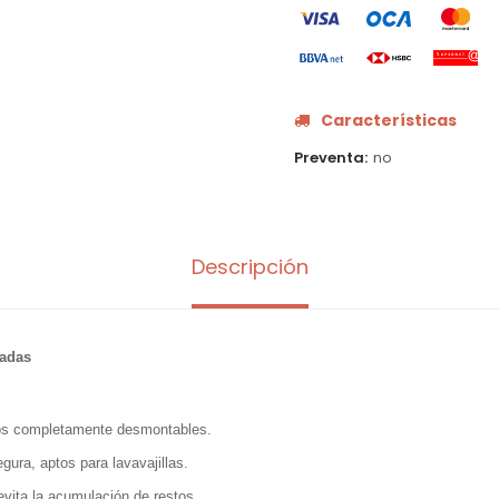
Características
Preventa
no
Descripción
cadas
scos completamente desmontables.
egura, aptos para lavavajillas.
evita la acumulación de restos.