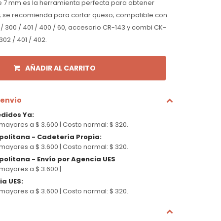
de 7 mm es la herramienta perfecta para obtener
; se recomienda para cortar queso; compatible con
01 / 300 / 401 / 400 / 60, accesorio CR-143 y combi CK-
302 / 401 / 402.
AÑADIR AL CARRITO
 envío
edidos Ya
:
mayores a $ 3.600 |
Costo normal: $ 320.
politana - Cadetería Propia
:
mayores a $ 3.600 |
Costo normal: $ 320.
olitana - Envío por Agencia UES
mayores a $ 3.600 |
cia UES
:
mayores a $ 3.600 |
Costo normal: $ 320.