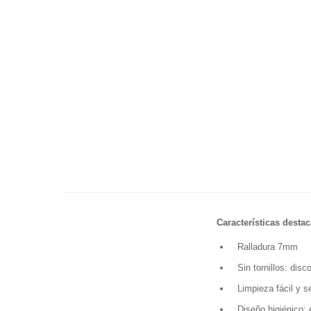
Características desta
Ralladura 7mm
Sin tornillos: di
Limpieza fácil y s
Diseño higiénico: 