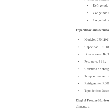
Refrigerado
Congelado 
Congelado u
Especificaciones técnica
Modelo: LFH-20
Capacidad: 199 lit
Dimensiones: 82,3
Peso neto: 31 kg
Consumo de energ
Temperatura mínim
Refrigerante: R600
Tipo de frío: Direc
Elegí el
Freezer Horizo
alimentos.