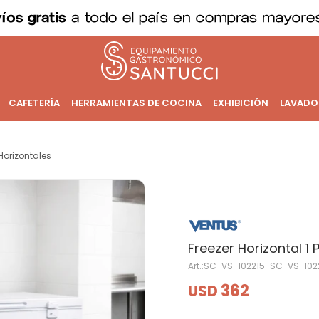
CAFETERÍA
HERRAMIENTAS DE COCINA
EXHIBICIÓN
LAVADO
Horizontales
Freezer Horizontal 1 P
SC-VS-102215-SC-VS-102
362
USD