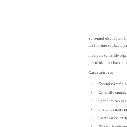
Su control electrónico di
rendimiento confiable par
Incorpora canastillo orga
practicidad con bajo co
Características
Control electrónico
Canastillo organiz
Cerradura con llav
Interior de acero 
Clasificación ener
Niveles de enfriam