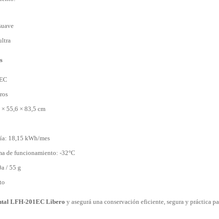
suave
ltra
s
1EC
ros
 × 55,6 × 83,5 cm
ía: 18,15 kWh/mes
a de funcionamiento: -32°C
a / 55 g
to
ntal LFH-201EC Libero
y asegurá una conservación eficiente, segura y práctica pa