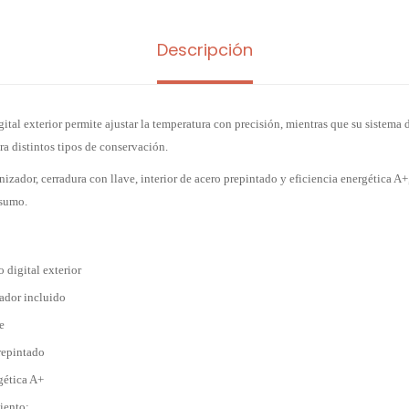
Descripción
gital exterior permite ajustar la temperatura con precisión, mientras que su sistema d
a distintos tipos de conservación.
nizador, cerradura con llave, interior de acero prepintado y eficiencia energética 
nsumo.
 digital exterior
ador incluido
e
prepintado
gética A+
iento: