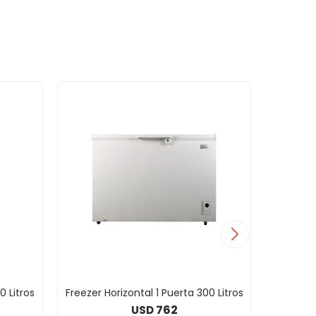
0 Litros
Freezer Horizontal 1 Puerta 300 Litros
Freeze
762
USD