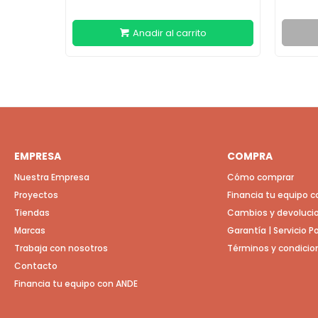
EMPRESA
COMPRA
Nuestra Empresa
Cómo comprar
Proyectos
Financia tu equipo 
Tiendas
Cambios y devoluci
Marcas
Garantía | Servicio 
Trabaja con nosotros
Términos y condicio
Contacto
Financia tu equipo con ANDE