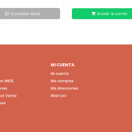
Consultar stock
MI CUENTA
Mi cuenta
con ANDE
Mis compras
ones
Mis direcciones
Post Venta
Wish List
nes