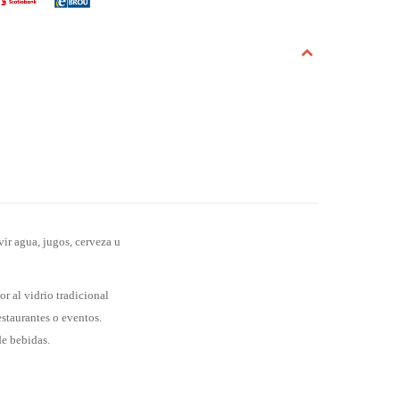
rvir agua, jugos, cerveza u
r al vidrio tradicional
estaurantes o eventos.
de bebidas.