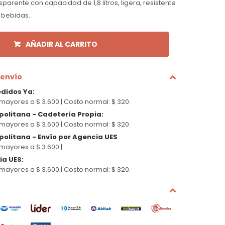
parente con capacidad de 1,8 litros, ligera, resistente
e bebidas.
AÑADIR AL CARRITO
 envío
edidos Ya
:
mayores a $ 3.600 |
Costo normal: $ 320.
politana - Cadetería Propia
:
mayores a $ 3.600 |
Costo normal: $ 320.
olitana - Envío por Agencia UES
mayores a $ 3.600 |
cia UES
:
mayores a $ 3.600 |
Costo normal: $ 320.