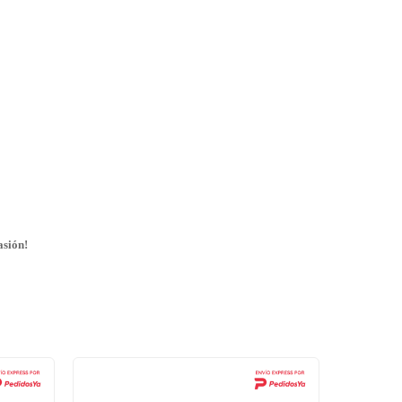
asión!