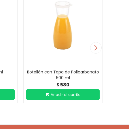
ml
Botellón con Tapa de Policarbonato
Botellón
500 ml
580
$