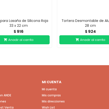
para Lasaña de Silicona Roja
Tortera Desmontable de Al
33 x 22 cm
28 cm
916
924
$
$
MI CUENTA
Mi cuenta
con ANDE
Mis compras
ones
Mis direcciones
Post Venta
Wish List