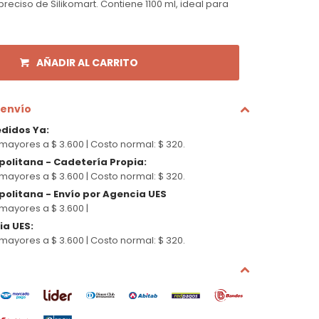
preciso de Silikomart. Contiene 1100 ml, ideal para
AÑADIR AL CARRITO
 envío
edidos Ya
:
mayores a $ 3.600 |
Costo normal: $ 320.
politana - Cadetería Propia
:
mayores a $ 3.600 |
Costo normal: $ 320.
olitana - Envío por Agencia UES
mayores a $ 3.600 |
cia UES
:
mayores a $ 3.600 |
Costo normal: $ 320.