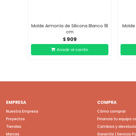
Molde Armonía de Silicona Blanco 18
Molde 
cm
909
$
EMPRESA
COMPRA
Nuestra Empresa
Cómo comprar
Proyectos
Financia tu equipo 
Tiendas
Cambios y devoluci
Marcas
Garantía | Servicio 