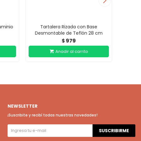
uminio
Tartalera Rizada con Base
Mol
Desmontable de Teflón 28 cm
979
$
NEWSLETTER
¡Suscribite y recibí todas nuestras novedades!
SUSCRIBIRME