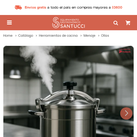

Home
Catálogo
Herramientas de cocina
Menaje
Ollas