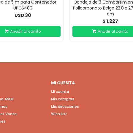
ea de 5 m para Contenedor
Bandeja de 3 Compartimien
UPCS400
Policarbonato Beige 22.8 x 27
cm
30
USD
1.227
$
MI CUENTA
Mi cuenta
con ANDE
Mis compras
ones
Mis direcciones
Post Venta
Wish List
nes