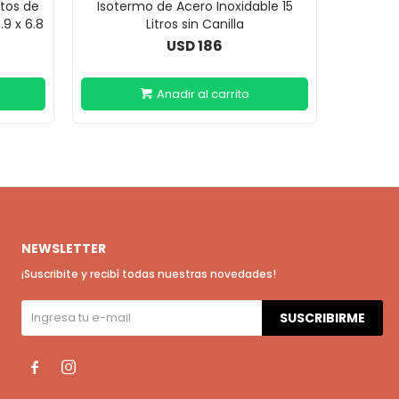
tos de
Isotermo de Acero Inoxidable 15
Ruedas
.9 x 6.8
Litros sin Canilla
186
USD
NEWSLETTER
¡Suscribite y recibí todas nuestras novedades!
SUSCRIBIRME

