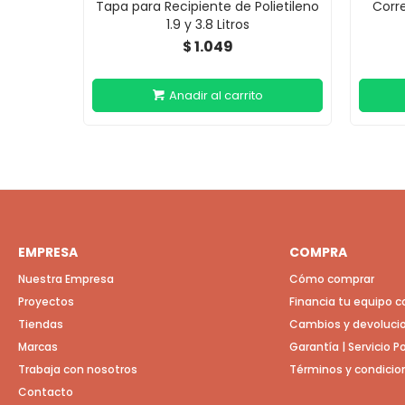
Tapa para Recipiente de Polietileno
Corr
1.9 y 3.8 Litros
1.049
$
EMPRESA
COMPRA
Nuestra Empresa
Cómo comprar
Proyectos
Financia tu equipo 
Tiendas
Cambios y devoluci
Marcas
Garantía | Servicio 
Trabaja con nosotros
Términos y condicio
Contacto