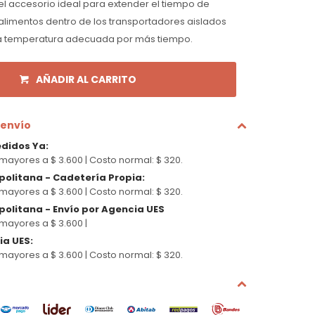
el accesorio ideal para extender el tiempo de
 alimentos dentro de los transportadores aislados
a temperatura adecuada por más tiempo.
AÑADIR AL CARRITO
 envío
edidos Ya
:
mayores a $ 3.600 |
Costo normal: $ 320.
politana - Cadetería Propia
:
mayores a $ 3.600 |
Costo normal: $ 320.
olitana - Envío por Agencia UES
mayores a $ 3.600 |
cia UES
:
mayores a $ 3.600 |
Costo normal: $ 320.