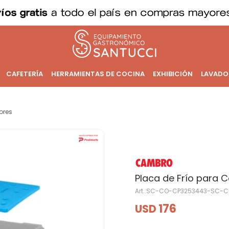
CAFETERÍA
HERRAMIENTAS DE COCINA
EXHIBICIÓN
LAVADO
ores
Placa de Frío para 
SC-CO-CP3253443-SC-C
176
USD