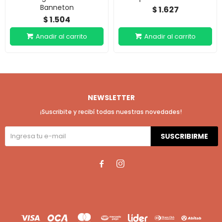
Banneton
1.627
$
1.504
$
NEWSLETTER
¡Suscribite y recibí todas nuestras novedades!
SUSCRIBIRME

