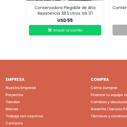
Conservadora Plegable de Alta
Conten
Resistencia 38.5 Litros GN 1/1
55
USD
EMPRESA
COMPRA
Nuestra Empresa
Cómo comprar
Proyectos
Financia tu equipo 
Tiendas
Cambios y devoluci
Marcas
Garantía | Servicio 
Trabaja con nosotros
Términos y condicio
Contacto