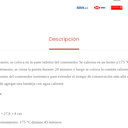
Descripción
ranito, se coloca en la parte inferior del contenedor. Se calienta en un horno a 175 
timento, se cierra la puerta durante 20 minutos y luego se coloca la comida caliente
dentro del contenedor isotérmico para extender el tiempo de conservación más allá de
de agregar una bandeja con agua caliente.
s
o
 × 27,6 × 4 cm
lentamiento: 175 °C durante 45 minutos