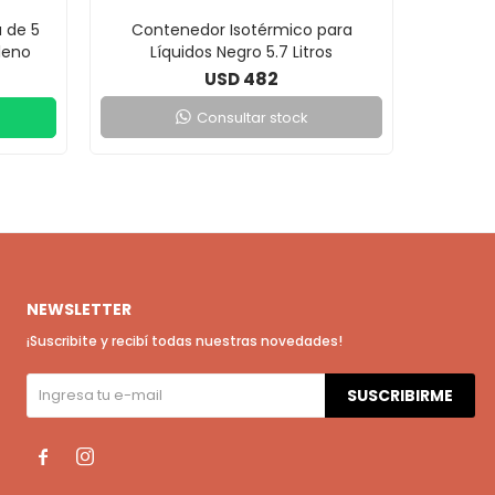
 de 5
Contenedor Isotérmico para
Con
ileno
Líquidos Negro 5.7 Litros
Polip
482
USD
Consultar stock
NEWSLETTER
¡Suscribite y recibí todas nuestras novedades!
SUSCRIBIRME

