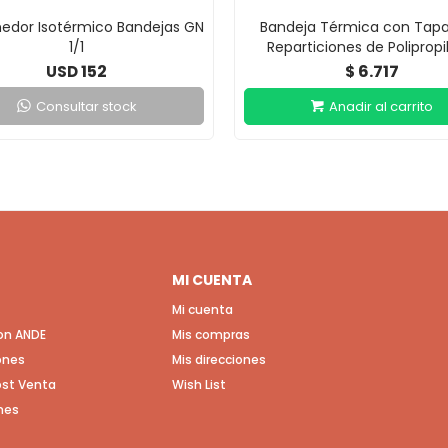
edor Isotérmico Bandejas GN
Bandeja Térmica con Tapa
1/1
Reparticiones de Poliprop
152
6.717
USD
$
Consultar stock
MI CUENTA
Mi cuenta
con ANDE
Mis compras
ones
Mis direcciones
Post Venta
Wish List
nes