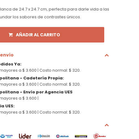
anca de 24.7 x 24.7 cm, perfecta para darle vida a las
nundar los sabores de contrastes únicos.
AÑADIR AL CARRITO
 envío
edidos Ya
:
mayores a $ 3.600 |
Costo normal: $ 320.
politana - Cadetería Propia
:
mayores a $ 3.600 |
Costo normal: $ 320.
olitana - Envío por Agencia UES
mayores a $ 3.600 |
cia UES
:
mayores a $ 3.600 |
Costo normal: $ 320.