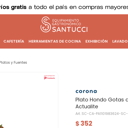
CAFETERÍA
HERRAMIENTAS DE COCINA
EXHIBICIÓN
LAVADO
Platos y Fuentes
Plato Hondo Gotas 
Actualite
SC-CA-PA1101983624-SC-
352
$