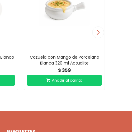
 Blanco
Cazuela con Mango de Porcelana
Plato L
Blanca 320 ml Actualite
359
$
NEWSLETTER