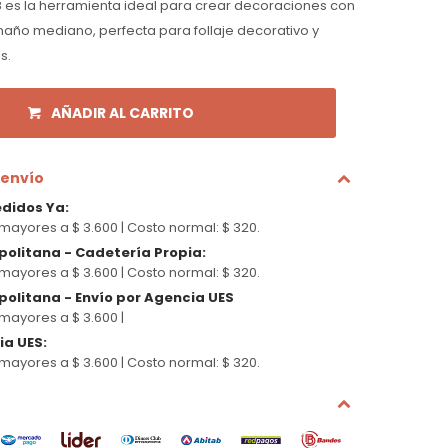
 es la herramienta ideal para crear decoraciones con
año mediano, perfecta para follaje decorativo y
s.
AÑADIR AL CARRITO
 envío
edidos Ya
:
mayores a $ 3.600 |
Costo normal: $ 320.
politana - Cadetería Propia
:
mayores a $ 3.600 |
Costo normal: $ 320.
olitana - Envío por Agencia UES
mayores a $ 3.600 |
cia UES
:
mayores a $ 3.600 |
Costo normal: $ 320.