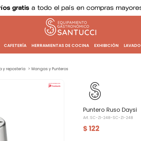
CAFETERÍA
HERRAMIENTAS DE COCINA
EXHIBICIÓN
LAVADO
a y repostería
Mangas y Punteros
Puntero Ruso Daysi
SC-ZI-248-SC-ZI-248
122
$