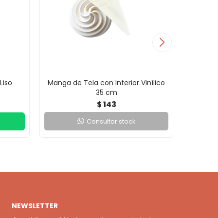
Liso
Manga de Tela con Interior Vinílico
M
35 cm
143
$
Consultar stock
NEWSLETTER