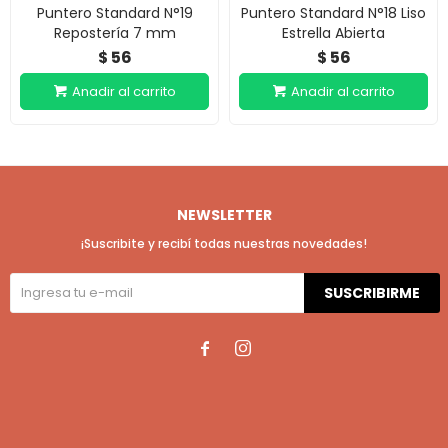
Puntero Standard N°19
Puntero Standard N°18 Liso
Repostería 7 mm
Estrella Abierta
56
56
$
$
NEWSLETTER
¡Suscribite y recibí todas nuestras novedades!
SUSCRIBIRME

