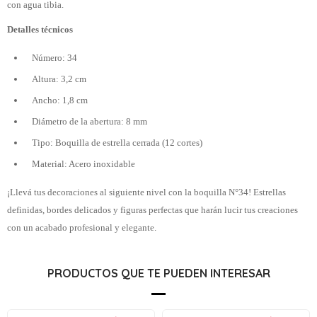
con agua tibia.
Detalles técnicos
Número: 34
Altura: 3,2 cm
Ancho: 1,8 cm
Diámetro de la abertura: 8 mm
Tipo: Boquilla de estrella cerrada (12 cortes)
Material: Acero inoxidable
¡Llevá tus decoraciones al siguiente nivel con la boquilla N°34! Estrellas
definidas, bordes delicados y figuras perfectas que harán lucir tus creaciones
con un acabado profesional y elegante.
PRODUCTOS QUE TE PUEDEN INTERESAR