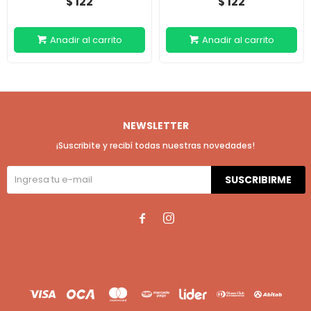
122
122
$
$
NEWSLETTER
¡Suscribite y recibí todas nuestras novedades!
SUSCRIBIRME

