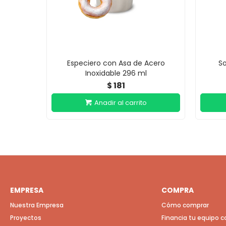
Especiero con Asa de Acero
So
Inoxidable 296 ml
181
$
EMPRESA
COMPRA
Nuestra Empresa
Cómo comprar
Proyectos
Financia tu equipo 