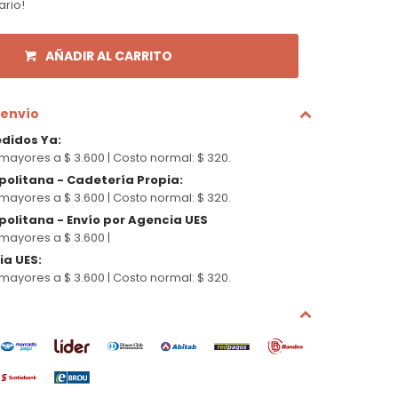
ario!
AÑADIR AL CARRITO
 envío
edidos Ya
:
mayores a $ 3.600 |
Costo normal: $ 320.
politana - Cadetería Propia
:
mayores a $ 3.600 |
Costo normal: $ 320.
olitana - Envío por Agencia UES
mayores a $ 3.600 |
cia UES
:
mayores a $ 3.600 |
Costo normal: $ 320.