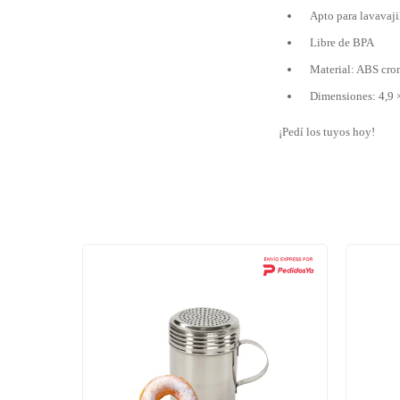
Apto para lavavaji
Libre de BPA
Material: ABS cro
Dimensiones: 4,9 ×
¡Pedí los tuyos hoy!