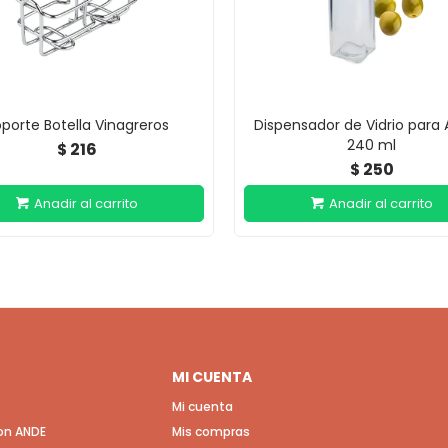
porte Botella Vinagreros
Dispensador de Vidrio para 
240 ml
216
$
250
$
MI CUENTA
Mi cuenta
con ANDE
Mis compras