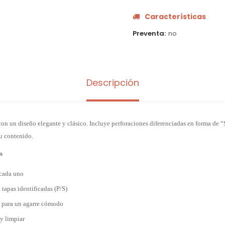
Características
Preventa
no
Descripción
 un diseño elegante y clásico. Incluye perforaciones diferenciadas en forma de “S”
su contenido.
s
cada uno
 tapas identificadas (P/S)
 para un agarre cómodo
 y limpiar