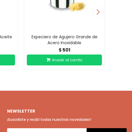
Aceite
Especiero de Agujero Grande de
Espec
Acero Inoxidable
501
$
NEWSLETTER
¡Suscribite y recibí todas nuestras novedades!