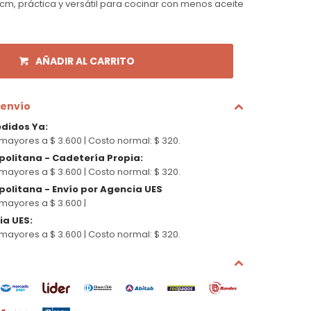
cm, práctica y versátil para cocinar con menos aceite
AÑADIR AL CARRITO
 envío
edidos Ya
:
mayores a $ 3.600 |
Costo normal: $ 320.
politana - Cadetería Propia
:
mayores a $ 3.600 |
Costo normal: $ 320.
olitana - Envío por Agencia UES
mayores a $ 3.600 |
cia UES
:
mayores a $ 3.600 |
Costo normal: $ 320.