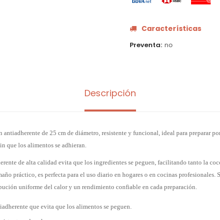
Características
Preventa
no
Descripción
n antiadherente de 25 cm de diámetro, resistente y funcional, ideal para preparar p
in que los alimentos se adhieran.
rente de alta calidad evita que los ingredientes se peguen, facilitando tanto la co
amaño práctico, es perfecta para el uso diario en hogares o en cocinas profesionales. 
ibución uniforme del calor y un rendimiento confiable en cada preparación.
adherente que evita que los alimentos se peguen.