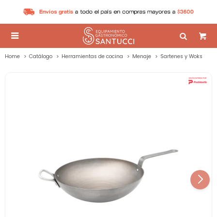

Home
Catálogo
Herramientas de cocina
Menaje
Sartenes y Woks