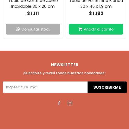
Tabla de Corte de Acero
Tabla de Polietileno Blanca
Inoxidable 30 x 20 cm
30 x 45 x 1.9 cm
1.111
1.182
$
$
Consultar stock
NEWSLETTER
¡Suscribite y recibí todas nuestras novedades!
SUSCRIBIRME

