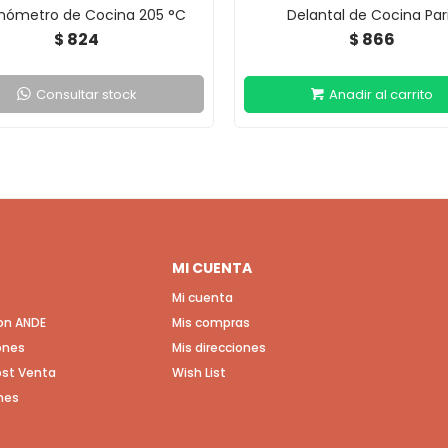
ómetro de Cocina 205 °C
Delantal de Cocina Par
824
866
$
$
Consultar stock
MI CUENTA
Mi cuenta
con ANDE
Mis compras
ones
Mis direcciones
Post Venta
Wish List
nes