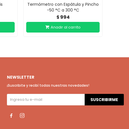
is
Termómetro con Espátula y Pincho
Pren
-50 °C a 300 °C
994
$
NEWSLETTER
¡Suscribite y recibí todas nuestras novedades!
SUSCRIBIRME

