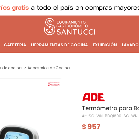
CAFETERÍA
HERRAMIENTAS DE COCINA
EXHIBICIÓN
LAVADO
os de cocina
Accesorios de Cocina
Termómetro para B
SC-WN-BBQ1600-SC-WN-
957
$