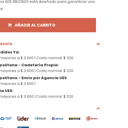
a ADE BBQ1600 está diseñado para garantizar una
l.
AÑADIR AL CARRITO
 envío
edidos Ya
:
mayores a $ 3.600 |
Costo normal: $ 320.
politana - Cadetería Propia
:
mayores a $ 3.600 |
Costo normal: $ 320.
olitana - Envío por Agencia UES
mayores a $ 3.600 |
cia UES
:
mayores a $ 3.600 |
Costo normal: $ 320.