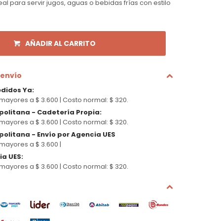
eal para servir jugos, aguas o bebidas frías con estilo
AÑADIR AL CARRITO
 envío
edidos Ya
:
mayores a $ 3.600 |
Costo normal: $ 320.
politana - Cadetería Propia
:
mayores a $ 3.600 |
Costo normal: $ 320.
olitana - Envío por Agencia UES
mayores a $ 3.600 |
cia UES
:
mayores a $ 3.600 |
Costo normal: $ 320.