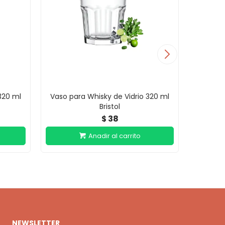
320 ml
Vaso para Whisky de Vidrio 320 ml
Vaso
Bristol
38
$
NEWSLETTER