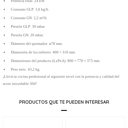
Potencia total: 24 kW.
Consumo GLP: 1,6 kg/h.
Consumo GN: 2,2 m³/h.
Presión GLP: 30 mbar.
Presión GN: 20 mbar.
Diámetro del quemador: ø78 mm.
Dimensión de los trebetes: 400 × 310 mm.
Dimensiones del producto (LxPxA): 800 × 770 × 375 mm.
Peso neto: 43,2 kg.
¡Llevá tu cocina profesional al siguiente nivel con la potencia y calidad del
acero inoxidable 304!
PRODUCTOS QUE TE PUEDEN INTERESAR