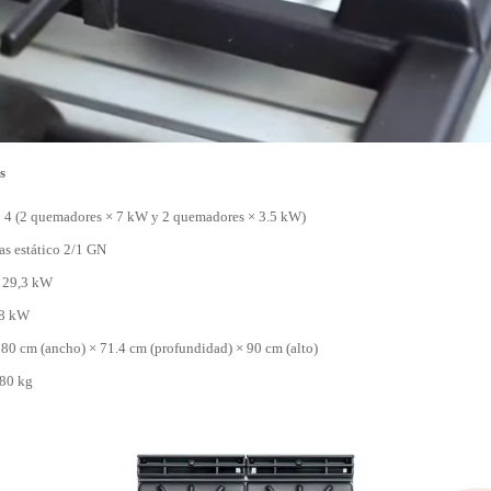
s
 4 (2 quemadores × 7 kW y 2 quemadores × 3.5 kW)
as estático 2/1 GN
: 29,3 kW
,8 kW
80 cm (ancho) × 71.4 cm (profundidad) × 90 cm (alto)
 80 kg