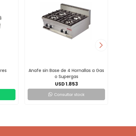
res
Anafe sin Base de 4 Hornallas a Gas
Anaf
o Supergas
1.853
USD
Consultar stock