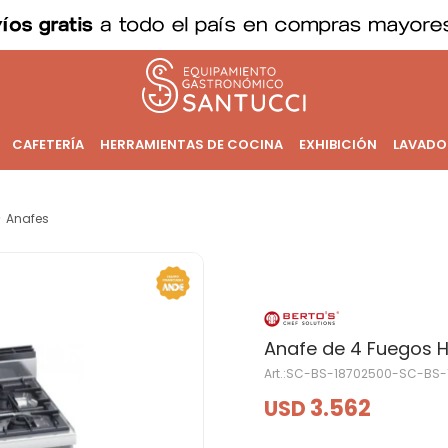
CAFETERÍA
HERRAMIENTAS DE COCINA
EXHIBICIÓN
LAVADO
Anafes
Anafe de 4 Fuegos 
SC-BS-18702500-SC-BS-
3.562
USD