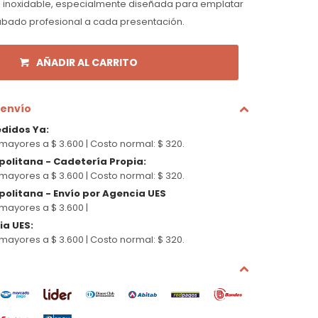
 inoxidable, especialmente diseñada para emplatar
cabado profesional a cada presentación.
AÑADIR AL CARRITO
 envío
edidos Ya
:
mayores a $ 3.600 |
Costo normal: $ 320.
politana - Cadetería Propia
:
mayores a $ 3.600 |
Costo normal: $ 320.
olitana - Envío por Agencia UES
mayores a $ 3.600 |
cia UES
:
mayores a $ 3.600 |
Costo normal: $ 320.