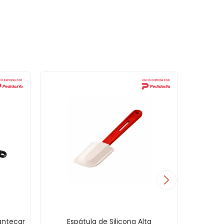
antecar
Espátula de Silicona Alta
Espátul