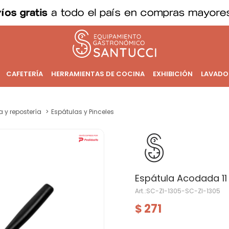
CAFETERÍA
HERRAMIENTAS DE COCINA
EXHIBICIÓN
LAVADO
a y repostería
Espátulas y Pinceles
Espátula Acodada 1
SC-ZI-1305-SC-ZI-1305
271
$