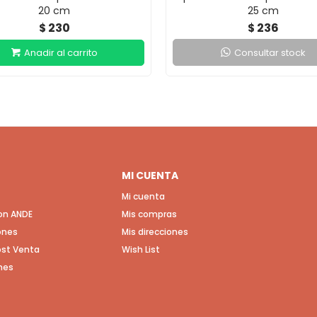
20 cm
25 cm
230
236
$
$
Consultar stock
MI CUENTA
Mi cuenta
con ANDE
Mis compras
ones
Mis direcciones
Post Venta
Wish List
nes