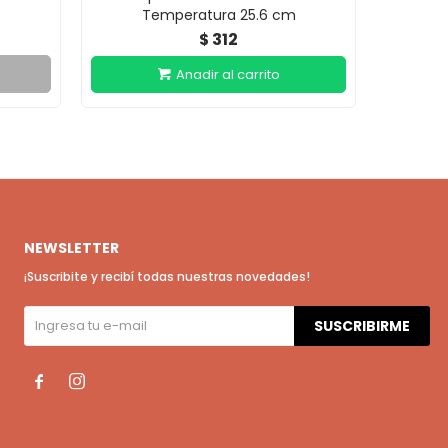
Temperatura 25.6 cm
312
$
NEWSLETTER
¡Suscribite y recibí todas nuestras novedades!
SUSCRIBIRME

