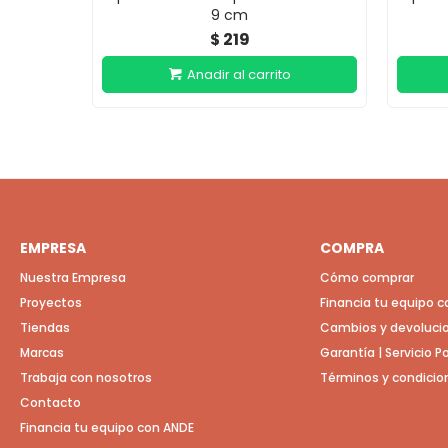
9 cm
219
$
EMPRESA
COMPRA
Nuestra Empresa
Cómo comprar
Proyectos
Financia tu equipo 
Tiendas
Cambios y devoluci
Marcas
Garantía | Servicio 
Trabaja con nosotros
Términos y condicio
Contacto
Financia tu equipo con ANDE