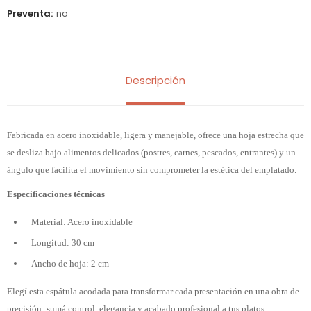
Preventa
no
Descripción
Fabricada en acero inoxidable, ligera y manejable, ofrece una hoja estrecha que
se desliza bajo alimentos delicados (postres, carnes, pescados, entrantes) y un
ángulo que facilita el movimiento sin comprometer la estética del emplatado.
Especificaciones técnicas
Material: Acero inoxidable
Longitud: 30 cm
Ancho de hoja: 2 cm
Elegí esta espátula acodada para transformar cada presentación en una obra de
precisión: sumá control, elegancia y acabado profesional a tus platos.