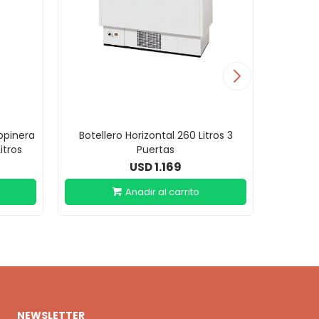
opinera
Botellero Horizontal 260 Litros 3
Helader
itros
Puertas
1.169
USD
NEWSLETTER