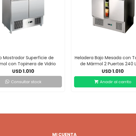
o Mostrador Superficie de
Heladera Bajo Mesada con T
ol con Topinera de Vidrio
de Mármol 2 Puertas 240 L
1.010
1.010
USD
USD
Consultar stock
MI CUENTA