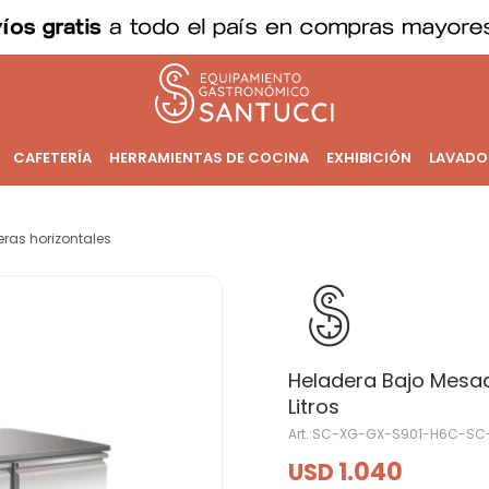
CAFETERÍA
HERRAMIENTAS DE COCINA
EXHIBICIÓN
LAVADO
ras horizontales
Heladera Bajo Mesad
Litros
SC-XG-GX-S901-H6C-SC
1.040
USD