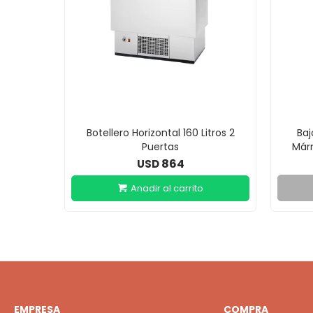
Botellero Horizontal 160 Litros 2
Baj
Puertas
Márm
864
USD
EMPRESA
COMPRA