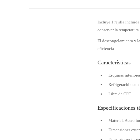
Incluye 1 rejilla incluid
conservar la temperatura y
El descongelamiento y la
eficiencia.
Características
Esquinas interiore
Refrigeración con
Libre de CFC.
Especificaciones t
Material: Acero i
Dimensiones exter
Dimensiones inter