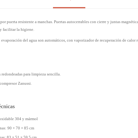
a por puerta resistente a manchas. Puertas autocerrables con cierre y juntas magnétic
 facilitar la higiene.
 evaporación del agua son automáticos, con vaporizador de recuperación de calor 
s redondeadas para limpieza sencilla.
 compresor Zanussi.
écnicas
noxidable 304 y mármol
nas: 90 × 70 × 85 cm
nas: 83 × 51 × 59,5 cm