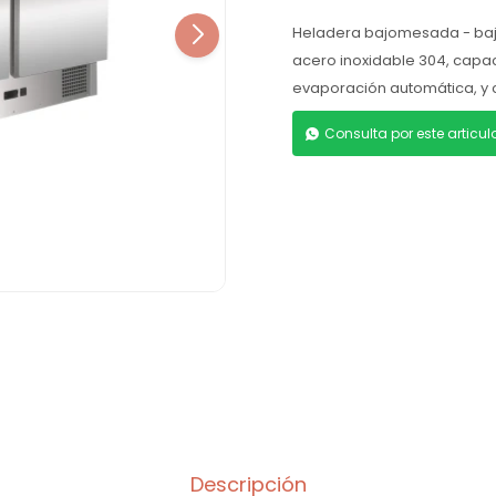
Heladera bajomesada - bajo
acero inoxidable 304, capaci
evaporación automática, y c
Consulta por este articu
Descripción