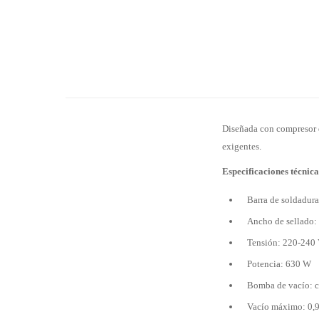
Diseñada con compresor de
exigentes.
Especificaciones técnica
Barra de soldadur
Ancho de sellado
Tensión: 220-240 
Potencia: 630 W
Bomba de vacío: c
Vacío máximo: 0,9