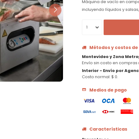
Máquina de vacío en campan
incluyendo líquidos y salsa
1
Métodos y costos de
Montevideo y Zona Metro
Envío sin costo en compras 
Interior - Envío por Agen
Costo normal: $ 0.
Medios de pago
Características