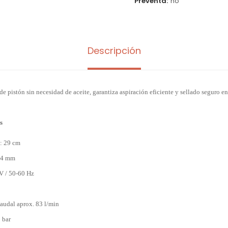
Preventa
no
Descripción
 pistón sin necesidad de aceite, garantiza aspiración eficiente y sellado seguro e
s
a: 29 cm
: 4 mm
V / 50-60 Hz
audal aprox. 83 l/min
 bar