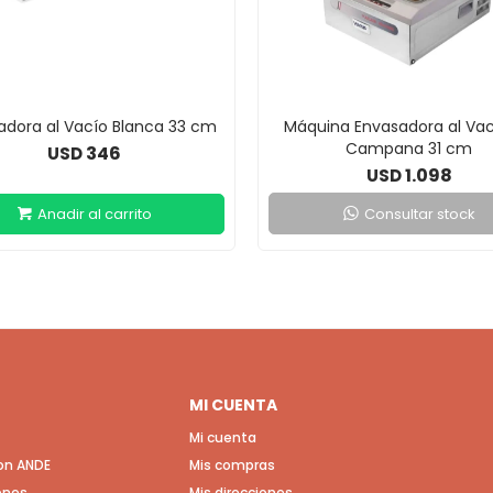
adora al Vacío Blanca 33 cm
Máquina Envasadora al Vac
Campana 31 cm
346
USD
1.098
USD
Consultar stock
MI CUENTA
Mi cuenta
con ANDE
Mis compras
ones
Mis direcciones