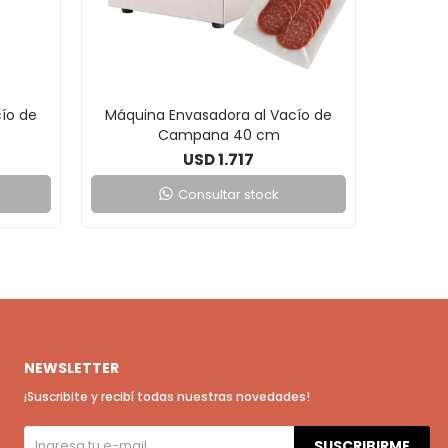
ío de
Máquina Envasadora al Vacío de
Campana 40 cm
1.717
USD
Consultar stock
NEWSLETTER
¡Suscribite y recibí todas nuestras novedades!
SUSCRIBIRME