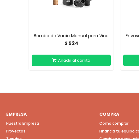
Bomba de Vacío Manual para Vino
Envas
524
$
EMPRESA
COMPRA
Nuestra Empresa
Cómo comprar
Proyectos
Financia tu equipo 
Tiendas
Cambios y devoluci