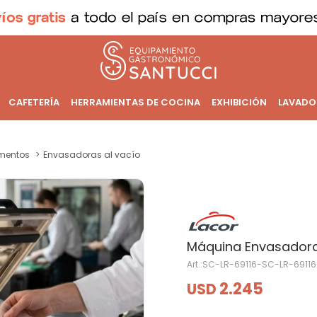
CAFETERÍA
HERRAMIENTAS DE COCINA
EXHIBICIÓN
LAVADO
imentos
Envasadoras al vacío
Máquina Envasador
SC-LR-69116-SC-LR-69116
2.245
USD