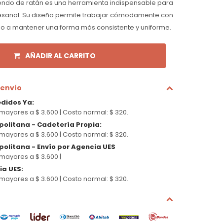
ndo de ratán es una herramienta indispensable para
tesanal. Su diseño permite trabajar cómodamente con
o a mantener una forma más consistente y uniforme.
AÑADIR AL CARRITO
 envío
edidos Ya
:
mayores a $ 3.600 |
Costo normal: $ 320.
politana - Cadetería Propia
:
mayores a $ 3.600 |
Costo normal: $ 320.
olitana - Envío por Agencia UES
mayores a $ 3.600 |
cia UES
:
mayores a $ 3.600 |
Costo normal: $ 320.