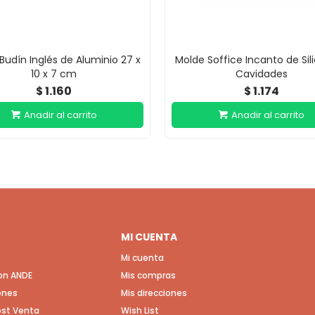
Budín Inglés de Aluminio 27 x
Molde Soffice Incanto de Sil
10 x 7 cm
Cavidades
1.160
1.174
$
$
MI CUENTA
Mi cuenta
con ANDE
Mis compras
ones
Mis direcciones
Post Venta
Wish List