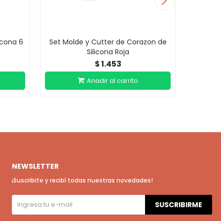
icona 6
Set Molde y Cutter de Corazon de
Molde p
Silicona Roja
1.453
$
NEWSLETTER
¡Suscribite y recibí todas nuestras novedades!
SUSCRIBIRME