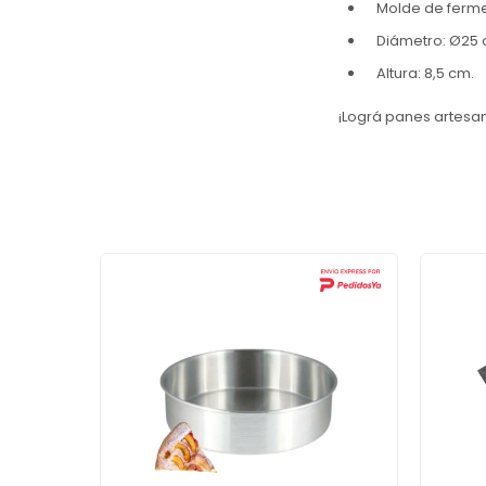
Molde de ferme
Diámetro: Ø25 
Altura: 8,5 cm.
¡Lográ panes artesa