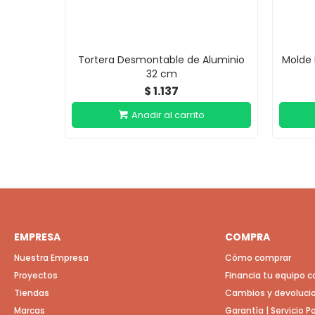
Tortera Desmontable de Aluminio
Molde 
32 cm
1.137
$
EMPRESA
COMPRA
Nuestra Empresa
Cómo comprar
Proyectos
Financia tu equipo 
Tiendas
Cambios y devoluci
Marcas
Garantía | Servicio 