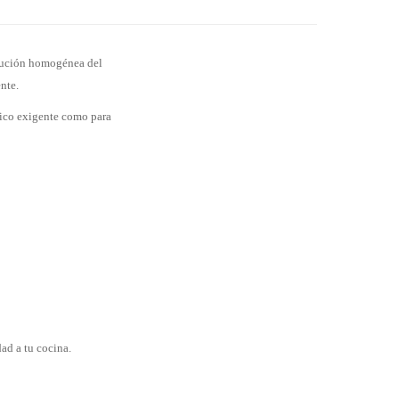
ibución homogénea del
nte.
stico exigente como para
dad a tu cocina.