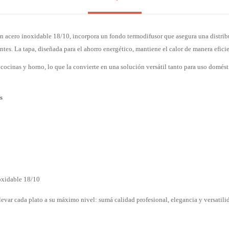
n acero inoxidable 18/10, incorpora un fondo termodifusor que asegura una distr
entes. La tapa, diseñada para el ahorro energético, mantiene el calor de manera eficie
 cocinas y horno, lo que la convierte en una solución versátil tanto para uso domé
s
oxidable 18/10
elevar cada plato a su máximo nivel: sumá calidad profesional, elegancia y versatili