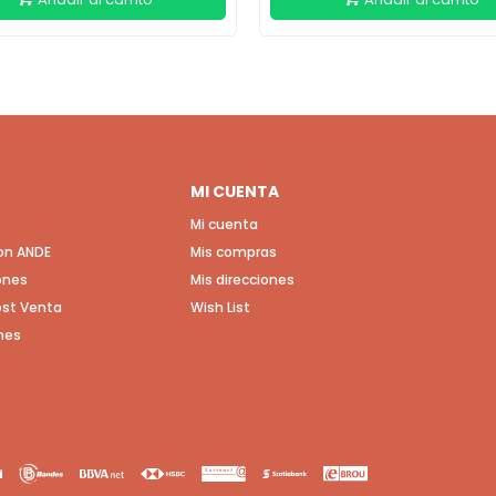
MI CUENTA
Mi cuenta
con ANDE
Mis compras
ones
Mis direcciones
Post Venta
Wish List
nes