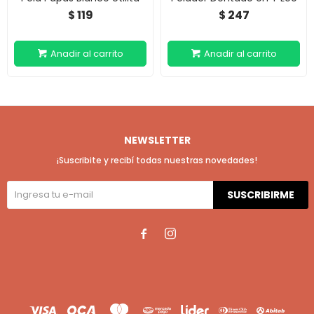
119
247
$
$
NEWSLETTER
¡Suscribite y recibí todas nuestras novedades!
SUSCRIBIRME

