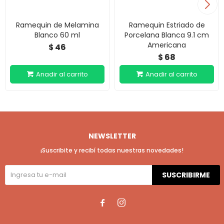
Ramequin de Melamina
Ramequin Estriado de
Blanco 60 ml
Porcelana Blanca 9.1 cm
Americana
46
$
68
$
NEWSLETTER
¡Suscribite y recibí todas nuestras novedades!
SUSCRIBIRME

