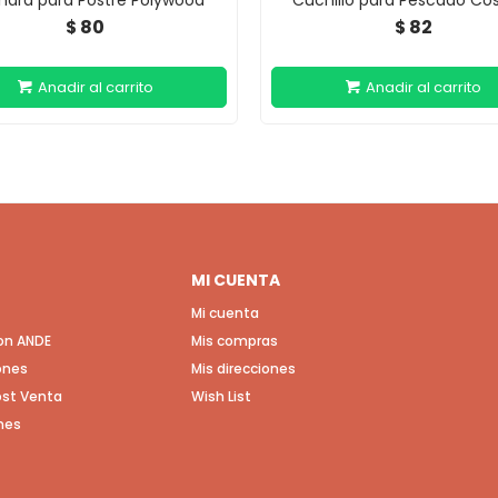
ara para Postre Polywood
Cuchillo para Pescado C
80
82
$
$
MI CUENTA
Mi cuenta
con ANDE
Mis compras
ones
Mis direcciones
Post Venta
Wish List
nes