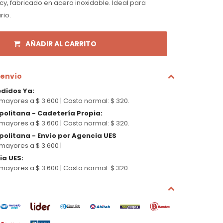
, fabricado en acero inoxidable. Ideal para
rio.
AÑADIR AL CARRITO
 envío
edidos Ya
:
mayores a $ 3.600 |
Costo normal: $ 320.
politana - Cadetería Propia
:
mayores a $ 3.600 |
Costo normal: $ 320.
olitana - Envío por Agencia UES
mayores a $ 3.600 |
cia UES
:
mayores a $ 3.600 |
Costo normal: $ 320.