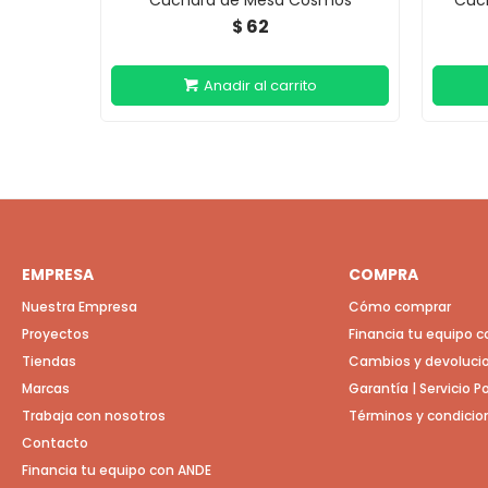
Cuchara de Mesa Cosmos
Cuch
62
$
EMPRESA
COMPRA
Nuestra Empresa
Cómo comprar
Proyectos
Financia tu equipo 
Tiendas
Cambios y devoluci
Marcas
Garantía | Servicio 
Trabaja con nosotros
Términos y condicio
Contacto
Financia tu equipo con ANDE