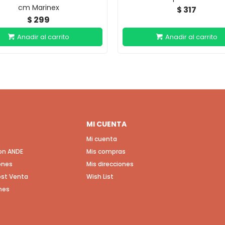
cm Marinex
317
$
299
$
MI CUENTA
Mi cuenta
con ANDE
Mis compras
ones
Mis direcciones
Post Venta
Wish List
nes