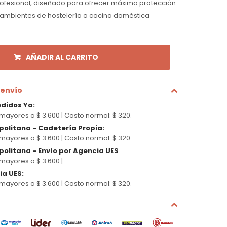
rofesional, diseñado para ofrecer máxima protección
 ambientes de hostelería o cocina doméstica
AÑADIR AL CARRITO
 envío
edidos Ya
:
mayores a $ 3.600 |
Costo normal: $ 320.
politana - Cadetería Propia
:
mayores a $ 3.600 |
Costo normal: $ 320.
olitana - Envío por Agencia UES
mayores a $ 3.600 |
cia UES
:
mayores a $ 3.600 |
Costo normal: $ 320.