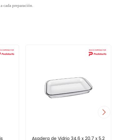
 a cada preparación.
is
Asadera de Vidrio 34.6 x 20.7 x 5.2
Asadera