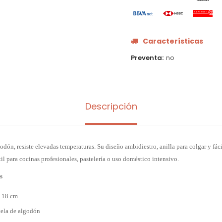
Características
Preventa
no
Descripción
odón, resiste elevadas temperaturas. Su diseño ambidiestro, anilla para colgar y fác
il para cocinas profesionales, pastelería o uso doméstico intensivo.
s
× 18 cm
 tela de algodón