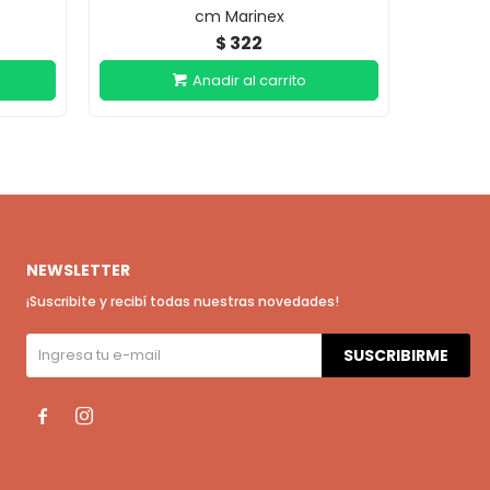
cm Marinex
322
$
NEWSLETTER
¡Suscribite y recibí todas nuestras novedades!
SUSCRIBIRME

