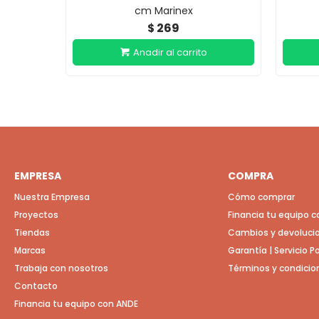
cm Marinex
269
$
EMPRESA
COMPRA
Nuestra Empresa
Cómo comprar
Proyectos
Financia tu equipo 
Tiendas
Cambios y devoluci
Marcas
Garantía | Servicio 
Trabaja con nosotros
Términos y condicio
Contacto
Financia tu equipo con ANDE