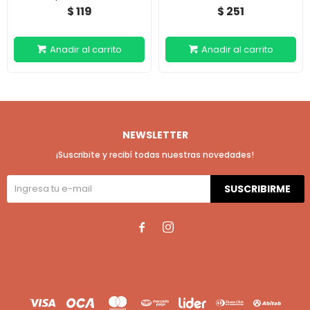
119
251
$
$
NEWSLETTER
¡Suscribite y recibí todas nuestras novedades!
SUSCRIBIRME

