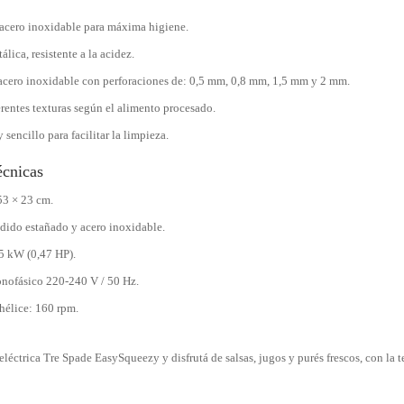
 acero inoxidable para máxima higiene.
álica, resistente a la acidez.
e acero inoxidable con perforaciones de: 0,5 mm, 0,8 mm, 1,5 mm y 2 mm.
erentes texturas según el alimento procesado.
sencillo para facilitar la limpieza.
écnicas
53 × 23 cm.
ndido estañado y acero inoxidable.
5 kW (0,47 HP).
nofásico 220-240 V / 50 Hz.
hélice: 160 rpm.
eléctrica Tre Spade EasySqueezy y disfrutá de salsas, jugos y purés frescos, con la t