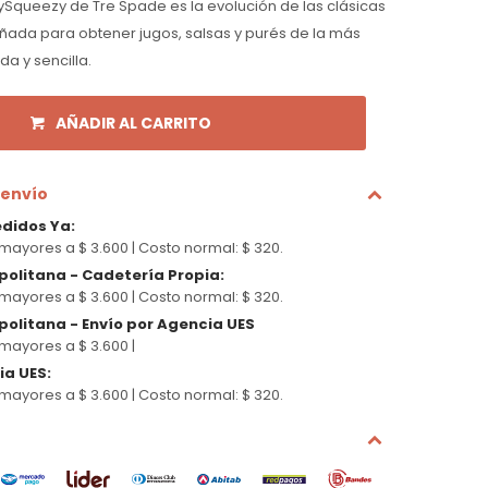
ySqueezy de Tre Spade es la evolución de las clásicas
eñada para obtener jugos, salsas y purés de la más
a y sencilla.
AÑADIR AL CARRITO
 envío
edidos Ya
:
mayores a $ 3.600 |
Costo normal: $ 320.
politana - Cadetería Propia
:
mayores a $ 3.600 |
Costo normal: $ 320.
olitana - Envío por Agencia UES
mayores a $ 3.600 |
cia UES
:
mayores a $ 3.600 |
Costo normal: $ 320.