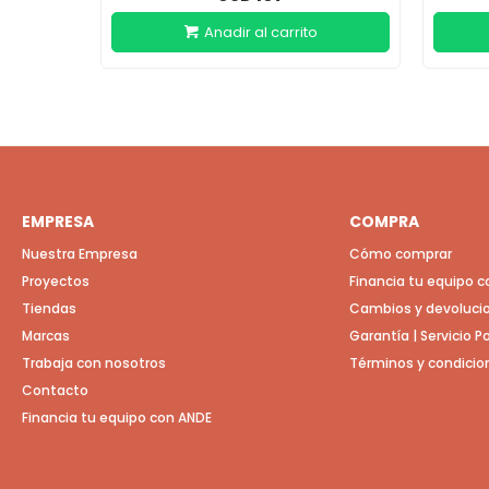
EMPRESA
COMPRA
Nuestra Empresa
Cómo comprar
Proyectos
Financia tu equipo 
Tiendas
Cambios y devoluci
Marcas
Garantía | Servicio 
Trabaja con nosotros
Términos y condicio
Contacto
Financia tu equipo con ANDE