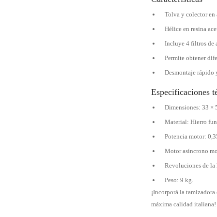
Tolva y colector en
Hélice en resina acet
Incluye 4 filtros d
Permite obtener dif
Desmontaje rápido y 
Especificaciones t
Dimensiones: 33 × 
Material: Hierro fu
Potencia motor: 0,3
Motor asíncrono mo
Revoluciones de la 
Peso: 9 kg.
¡Incorporá la tamizadora 
máxima calidad italiana!