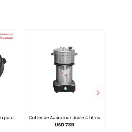
m para
Cutter de Acero Inoxidable 4 Litros
Rallad
739
USD