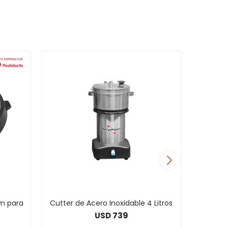
m para
Cutter de Acero Inoxidable 4 Litros
Rallad
739
USD