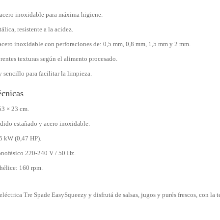
 acero inoxidable para máxima higiene.
álica, resistente a la acidez.
e acero inoxidable con perforaciones de: 0,5 mm, 0,8 mm, 1,5 mm y 2 mm.
erentes texturas según el alimento procesado.
sencillo para facilitar la limpieza.
écnicas
53 × 23 cm.
ndido estañado y acero inoxidable.
5 kW (0,47 HP).
nofásico 220-240 V / 50 Hz.
hélice: 160 rpm.
eléctrica Tre Spade EasySqueezy y disfrutá de salsas, jugos y purés frescos, con la t