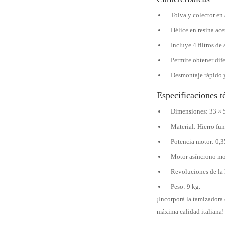
Tolva y colector en
Hélice en resina acet
Incluye 4 filtros d
Permite obtener dif
Desmontaje rápido y 
Especificaciones t
Dimensiones: 33 × 
Material: Hierro fu
Potencia motor: 0,3
Motor asíncrono mo
Revoluciones de la 
Peso: 9 kg.
¡Incorporá la tamizadora 
máxima calidad italiana!