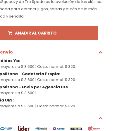
ySqueezy de Tre Spade es la evolución de las clásicas
eñada para obtener jugos, salsas y purés de la más
a y sencilla.
AÑADIR AL CARRITO
 envío
edidos Ya
:
mayores a $ 3.600 |
Costo normal: $ 320.
politana - Cadetería Propia
:
mayores a $ 3.600 |
Costo normal: $ 320.
olitana - Envío por Agencia UES
mayores a $ 3.600 |
cia UES
:
mayores a $ 3.600 |
Costo normal: $ 320.