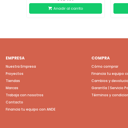
EMPRESA
COMPRA
Nuestra Empresa
Cómo comprar
Proyectos
Financia tu equipo 
Tiendas
Cambios y devoluci
Marcas
Garantía | Servicio 
Trabaja con nosotros
Términos y condicio
Contacto
Financia tu equipo con ANDE