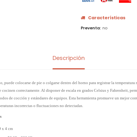
Características
Preventa
no
Descripción
o, puede colocarse de pie o colgarse dentro del horno para registrar la temperatura r
se cocinen correctamente. Al disponer de escala en grados Celsius y Fahrenheit, per
étodos de cocción y estándares de equipos. Esta herramienta promueve un mejor cont
raturas incorrectas o fluctuaciones no detectadas.
s
9 x 4 cm