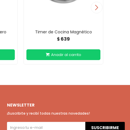
ero
Timer de Cocina Magnético
Enc
639
$
NEWSLETTER
¡Suscribite y recibí todas nuestras novedades!
SUSCRIBIRME