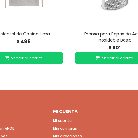
elantal de Cocina Lima
Prensa para Papas de Ac
Inoxidable Basic
499
$
501
$
MI CUENTA
Mi cuenta
con ANDE
Mis compras
ones
Mis direcciones