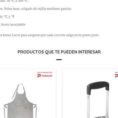
ura: 50 °C a 300 °C
ón: Sobre base, colgado de rejilla mediante gancho
a: °C y °F
: Acero inoxidable
ra horno Lacor para asegurar que cada cocción salga en su punto justo.
PRODUCTOS QUE TE PUEDEN INTERESAR