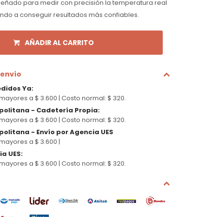
eñado para medir con precisión la temperatura real
dando a conseguir resultados más confiables.
AÑADIR AL CARRITO
 envío
edidos Ya
:
mayores a $ 3.600 |
Costo normal: $ 320.
politana - Cadetería Propia
:
mayores a $ 3.600 |
Costo normal: $ 320.
olitana - Envío por Agencia UES
mayores a $ 3.600 |
cia UES
:
mayores a $ 3.600 |
Costo normal: $ 320.