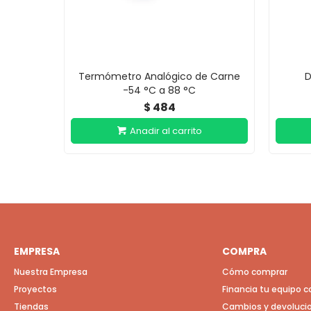
Termómetro Analógico de Carne
D
-54 °C a 88 °C
484
$
EMPRESA
COMPRA
Nuestra Empresa
Cómo comprar
Proyectos
Financia tu equipo 
Tiendas
Cambios y devoluci