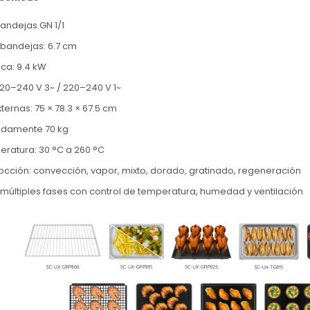
andejas GN 1/1
 bandejas: 6.7 cm
ica: 9.4 kW
20–240 V 3~ / 220–240 V 1~
ernas: 75 × 78.3 × 67.5 cm
adamente 70 kg
ratura: 30 °C a 260 °C
occión: convección, vapor, mixto, dorado, gratinado, regeneración
múltiples fases con control de temperatura, humedad y ventilación