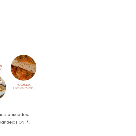
nes, pescados,
bandejas GN 1/1,