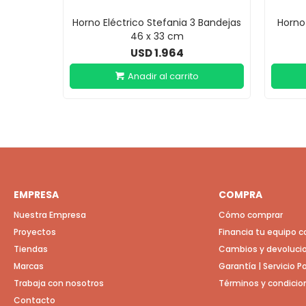
Horno Eléctrico Stefania 3 Bandejas
Horno 
46 x 33 cm
1.964
USD
EMPRESA
COMPRA
Nuestra Empresa
Cómo comprar
Proyectos
Financia tu equipo 
Tiendas
Cambios y devoluci
Marcas
Garantía | Servicio 
Trabaja con nosotros
Términos y condicio
Contacto