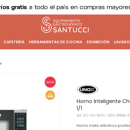
CAFETERÍA
HERRAMIENTAS DE COCINA
EXHIBICIÓN
LAVADO
r
Horno Inteligente C
1/1
SC-UX-XEVC-0511-EPRM-
Horno mixto eléctrico profe