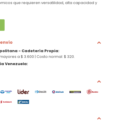
micos que requieren versatilidad, alta capacidad y
 envío
politana - Cadetería Propia
:
mayores a $ 3.600 |
Costo normal: $ 320.
cia Venezuela
: