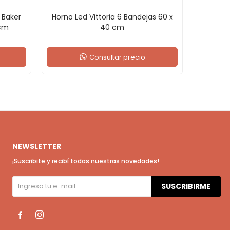
 Baker
Horno Led Vittoria 6 Bandejas 60 x
Horno 
 cm
40 cm
O
Consultar precio
NEWSLETTER
¡Suscribite y recibí todas nuestras novedades!
SUSCRIBIRME

