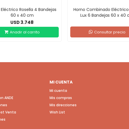
Eléctrico Rosella 4 Bandejas
Horno Combinado Eléctrico
60 x 40 cm
Lux 6 Bandejas 60 x 40
3.748
USD
Consultar precio
MI CUENTA
Mi cuenta
con ANDE
Mis compras
ones
Mis direcciones
Post Venta
Wish List
nes